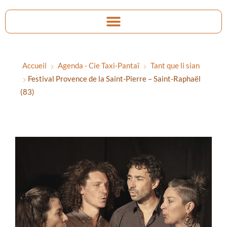
Accueil
Agenda - Cie Taxi-Pantaï
Tant que li sian
Festival Provence de la Saint-Pierre – Saint-Raphaël
(83)