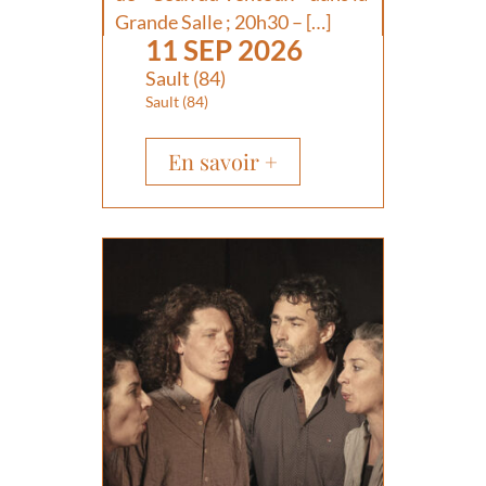
Grande Salle ; 20h30 – […]
11 SEP 2026
Sault (84)
Sault (84)
En savoir +