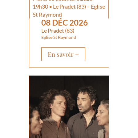
19h30 • Le Pradet (83) – Eglise
St Raymond
08 DÉC 2026
Le Pradet (83)
Eglise St Raymond
En savoir +