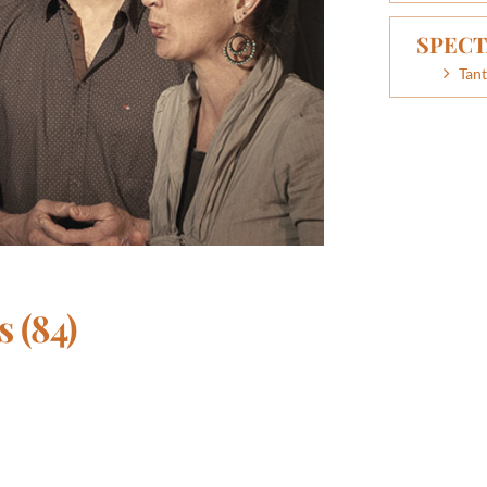
SPECT
Tant
s (84)