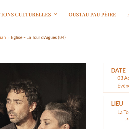
TIONS CULTURELLES
OUSTAU PAU PÈIRE
sian
Eglise – La Tour d’Aigues (84)
DATE
03 A
Évén
LIEU
La To
La