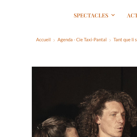
SPECTACLES
AC
Accueil
Agenda - Cie Taxi-Pantaï
Tant que li 