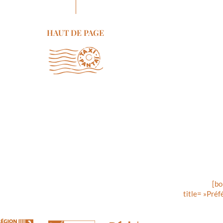
HAUT DE PAGE
[bo
title= »Préf