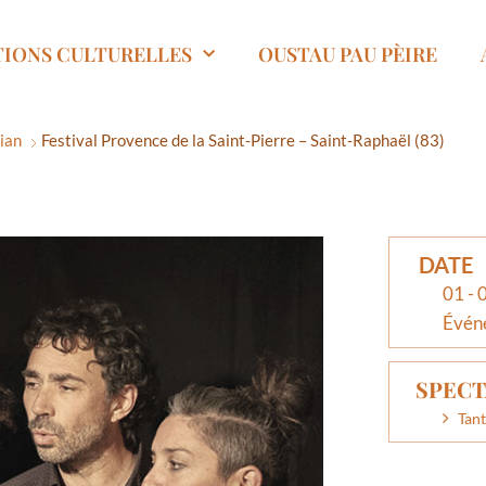
TIONS CULTURELLES
OUSTAU PAU PÈIRE
sian
Festival Provence de la Saint-Pierre – Saint-Raphaël (83)
DATE
01 - 
Évén
SPECT
Tant