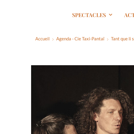
SPECTACLES
AC
Accueil
Agenda - Cie Taxi-Pantaï
Tant que li 