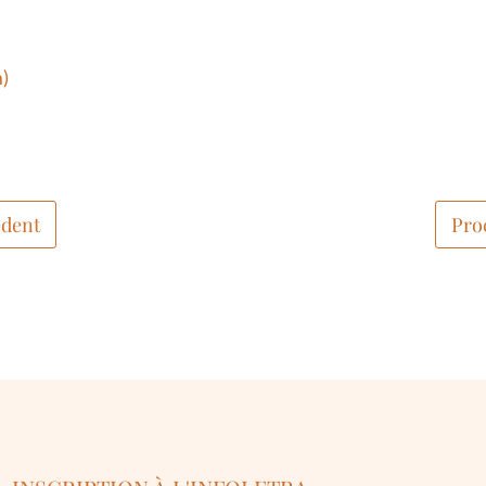
)
dent
Pro