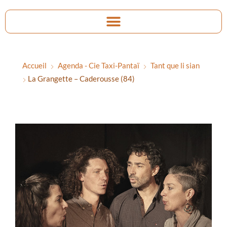
Accueil
Agenda - Cie Taxi-Pantaï
Tant que li sian
La Grangette – Caderousse (84)