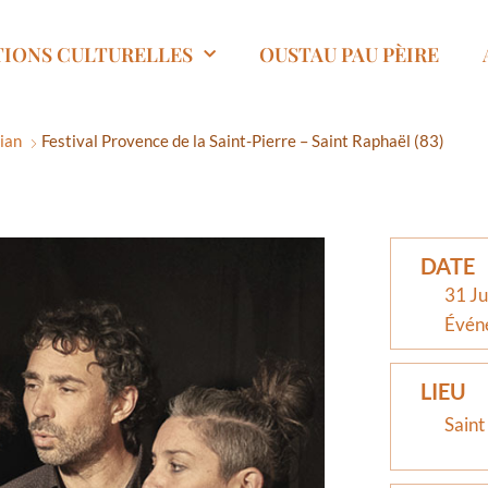
TIONS CULTURELLES
OUSTAU PAU PÈIRE
sian
Festival Provence de la Saint-Pierre – Saint Raphaël (83)
DATE
31 Ju
Évén
LIEU
Saint