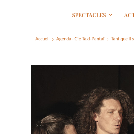
SPECTACLES
AC
Accueil
Agenda - Cie Taxi-Pantaï
Tant que li 