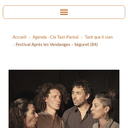
Accueil
Agenda - Cie Taxi-Pantaï
Tant que li sian
Festival Après les Vendanges – Séguret (84)