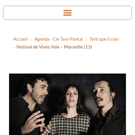
Accueil
Agenda - Cie Taxi-Pantaï
Tant que li sian
Festival de Vives Voix – Marseille (13)