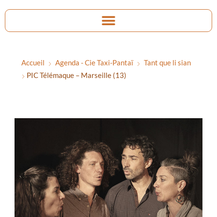
Accueil
Agenda - Cie Taxi-Pantaï
Tant que li sian
PIC Télémaque – Marseille (13)