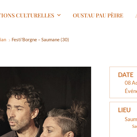
TIONS CULTURELLES
OUSTAU PAU PÈIRE
sian
Festi’Borgne – Saumane (30)
DATE
08 A
Évén
LIEU
Saum
Sa