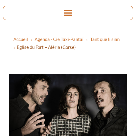
Accueil
Agenda - Cie Taxi-Pantaï
Tant que li sian
Eglise du Fort – Aléria (Corse)