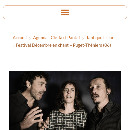
Accueil
Agenda - Cie Taxi-Pantaï
Tant que li sian
Festival Décembre en chant – Puget-Théniers (06)