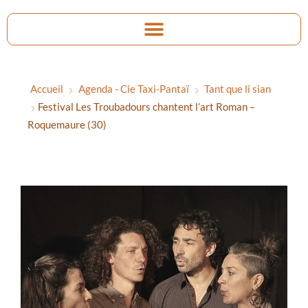
Accueil
Agenda - Cie Taxi-Pantaï
Tant que li sian
Festival Les Troubadours chantent l’art Roman –
Roquemaure (30)