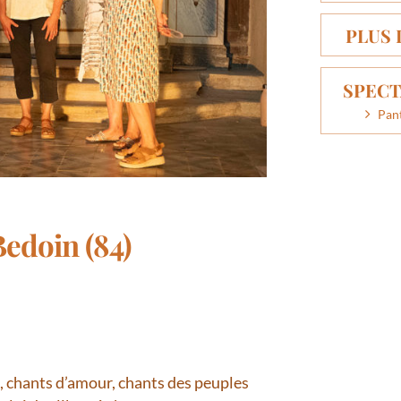
PLUS 
SPECT
Pant
Bedoin (84)
es, chants d’amour, chants des peuples