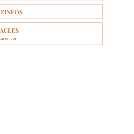
D'INFOS
ACLES
aï en còr