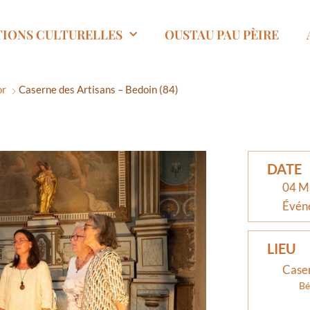
TIONS CULTURELLES
OUSTAU PAU PÈIRE
òr
Caserne des Artisans – Bedoin (84)
DATE
04 M
Évén
LIEU
Caser
Bé