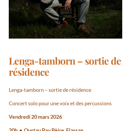
Lenga-tamborn – sortie de
résidence
Lenga-tamborn –
sortie de résidence
Concert solo pour une voix et des percussions
Vendredi 20 mars 2026
20h • Oustau Pau Pèire, Flassan