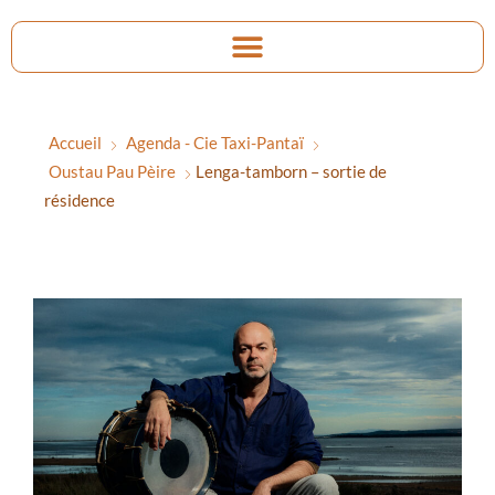
Accueil
Agenda - Cie Taxi-Pantaï
Oustau Pau Pèire
Lenga-tamborn – sortie de
résidence