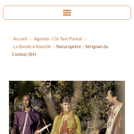
Accueil
Agenda - Cie Taxi-Pantaï
La Bande à Koustik
Naturoptère – Sérignan du
Comtat (84)