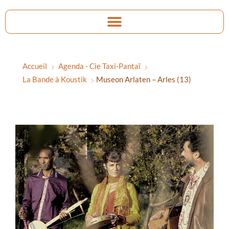
Accueil
Agenda - Cie Taxi-Pantaï
La Bande à Koustik
Museon Arlaten – Arles (13)